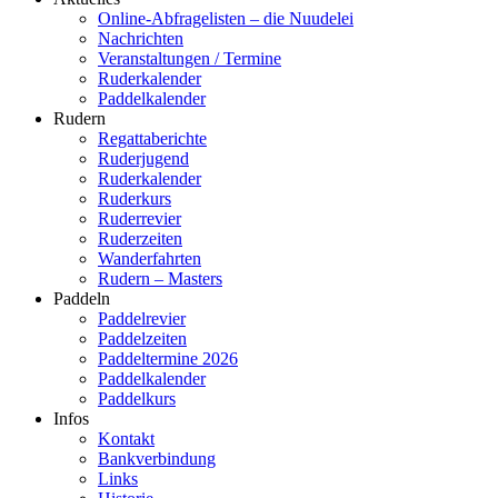
Online-Abfragelisten – die Nuudelei
Nachrichten
Veranstaltungen / Termine
Ruderkalender
Paddelkalender
Rudern
Regattaberichte
Ruderjugend
Ruderkalender
Ruderkurs
Ruderrevier
Ruderzeiten
Wanderfahrten
Rudern – Masters
Paddeln
Paddelrevier
Paddelzeiten
Paddeltermine 2026
Paddelkalender
Paddelkurs
Infos
Kontakt
Bankverbindung
Links