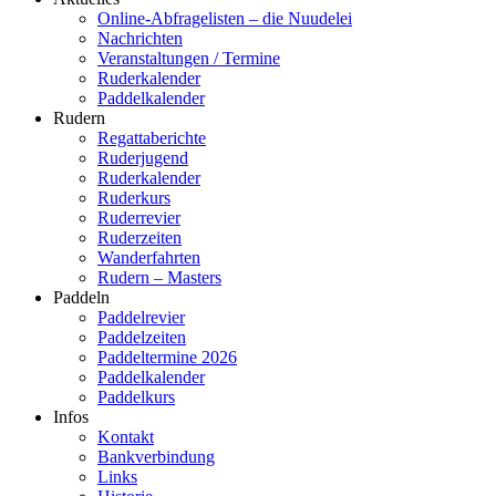
Online-Abfragelisten – die Nuudelei
Nachrichten
Veranstaltungen / Termine
Ruderkalender
Paddelkalender
Rudern
Regattaberichte
Ruderjugend
Ruderkalender
Ruderkurs
Ruderrevier
Ruderzeiten
Wanderfahrten
Rudern – Masters
Paddeln
Paddelrevier
Paddelzeiten
Paddeltermine 2026
Paddelkalender
Paddelkurs
Infos
Kontakt
Bankverbindung
Links