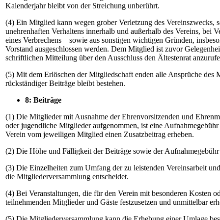
Kalenderjahr bleibt von der Streichung unberührt.
(4) Ein Mitglied kann wegen grober Verletzung des Vereinszwecks, 
unehrenhaften Verhaltens innerhalb und außerhalb des Vereins, bei V
eines Verbrechens – sowie aus sonstigen wichtigen Gründen, insbes
Vorstand ausgeschlossen werden. Dem Mitglied ist zuvor Gelegenhei
schriftlichen Mitteilung über den Ausschluss den Ältestenrat anzuruf
(5) Mit dem Erlöschen der Mitgliedschaft enden alle Ansprüche des 
rückständiger Beiträge bleibt bestehen.
8: Beiträge
(1) Die Mitglieder mit Ausnahme der Ehrenvorsitzenden und Ehrenmit
oder jugendliche Mitglieder aufgenommen, ist eine Aufnahmegebühr zu
Verein vom jeweiligen Mitglied einen Zusatzbeitrag erheben.
(2) Die Höhe und Fälligkeit der Beiträge sowie der Aufnahmegebühr 
(3) Die Einzelheiten zum Umfang der zu leistenden Vereinsarbeit und
die Mitgliederversammlung entscheidet.
(4) Bei Veranstaltungen, die für den Verein mit besonderen Kosten o
teilnehmenden Mitglieder und Gäste festzusetzen und unmittelbar erh
(5) Die Mitgliederversammlung kann die Erhebung einer Umlage besc