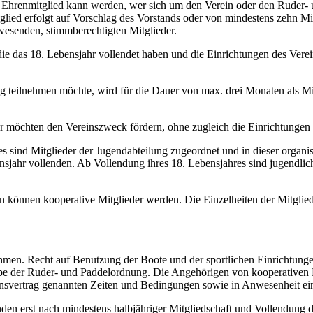
r Ehrenmitglied kann werden, wer sich um den Verein oder den Ruder- 
ied erfolgt auf Vorschlag des Vorstands oder von mindestens zehn Mit
wesenden, stimmberechtigten Mitglieder.
die das 18. Lebensjahr vollendet haben und die Einrichtungen des Verei
g teilnehmen möchte, wird für die Dauer von max. drei Monaten als Mi
der möchten den Vereinszweck fördern, ohne zugleich die Einrichtungen
s sind Mitglieder der Jugendabteilung zugeordnet und in dieser organisi
nsjahr vollenden. Ab Vollendung ihres 18. Lebensjahres sind jugendlich
en können kooperative Mitglieder werden. Die Einzelheiten der Mitglieds
ehmen. Recht auf Benutzung der Boote und der sportlichen Einrichtung
abe der Ruder- und Paddelordnung. Die Angehörigen von kooperativen
onsvertrag genannten Zeiten und Bedingungen sowie in Anwesenheit eine
enden erst nach mindestens halbjähriger Mitgliedschaft und Vollendung 