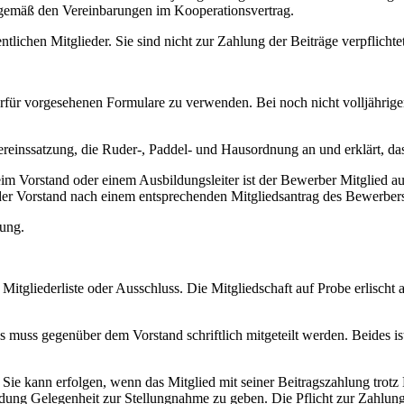
r gemäß den Vereinbarungen im Kooperationsvertrag.
tlichen Mitglieder. Sie sind nicht zur Zahlung der Beiträge verpflichtet
ierfür vorgesehenen Formulare zu verwenden. Bei noch nicht volljähri
ereinssatzung, die Ruder-, Paddel- und Hausordnung an und erklärt, d
m Vorstand oder einem Ausbildungsleiter ist der Bewerber Mitglied a
t der Vorstand nach einem entsprechenden Mitgliedsantrag des Bewerber
lung.
r Mitgliederliste oder Ausschluss. Die Mitgliedschaft auf Probe erlischt
 muss gegenüber dem Vorstand schriftlich mitgeteilt werden. Beides ist 
d. Sie kann erfolgen, wenn das Mitglied mit seiner Beitragszahlung tro
idung Gelegenheit zur Stellungnahme zu geben. Die Pflicht zur Zahlung