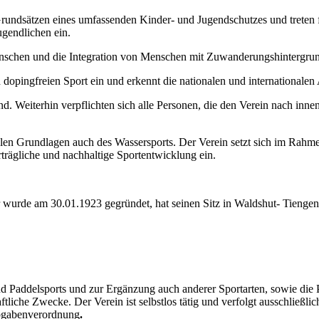
rundsätzen eines umfassenden Kinder- und Jugendschutzes und treten f
gendlichen ein.
 Menschen und die Integration von Menschen mit Zuwanderungshintergru
d dopingfreien Sport ein und erkennt die nationalen und international
nd. Weiterhin verpflichten sich alle Personen, die den Verein nach inne
alen Grundlagen auch des Wassersports. Der Verein setzt sich im Rahme
rägliche und nachhaltige Sportentwicklung ein.
 wurde am 30.01.1923 gegründet, hat seinen Sitz in Waldshut- Tiengen 
 Paddelsports und zur Ergänzung auch anderer Sportarten, sowie die 
haftliche Zwecke.
Der Verein ist selbstlos tätig und verfolgt ausschließl
Abgabenverordnung
.