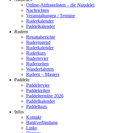
Online-Abfragelisten – die Nuudelei
Nachrichten
Veranstaltungen / Termine
Ruderkalender
Paddelkalender
Rudern
Regattaberichte
Ruderjugend
Ruderkalender
Ruderkurs
Ruderrevier
Ruderzeiten
Wanderfahrten
Rudern – Masters
Paddeln
Paddelrevier
Paddelzeiten
Paddeltermine 2026
Paddelkalender
Paddelkurs
Infos
Kontakt
Bankverbindung
Links