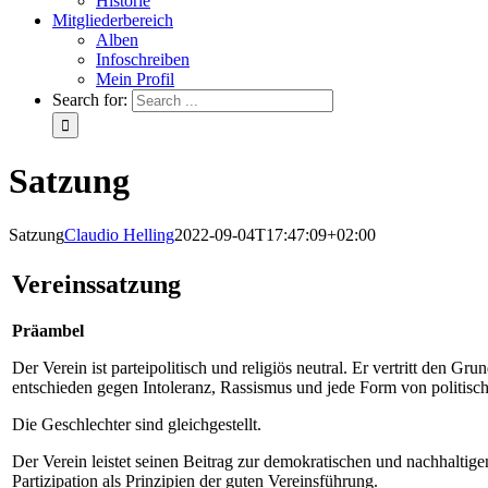
Historie
Mitgliederbereich
Alben
Infoschreiben
Mein Profil
Search for:
Satzung
Satzung
Claudio Helling
2022-09-04T17:47:09+02:00
Vereinssatzung
Präambel
Der Verein ist parteipolitisch und religiös neutral. Er vertritt den G
entschieden gegen Intoleranz, Rassismus und jede Form von politis
Die Geschlechter sind gleichgestellt.
Der Verein leistet seinen Beitrag zur demokratischen und nachhaltig
Partizipation als Prinzipien der guten Vereinsführung.