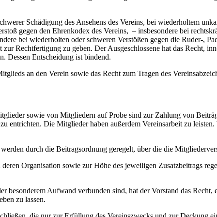
schwerer Schädigung des Ansehens des Vereins, bei wiederholtem unka
erstoß gegen den Ehrenkodex des Vereins, – insbesondere bei rechtskrä
ondere bei wiederholten oder schweren Verstößen gegen die Ruder-, P
t zur Rechtfertigung zu geben. Der Ausgeschlossene hat das Recht, in
en. Dessen Entscheidung ist bindend.
Mitglieds an den Verein sowie das Recht zum Tragen des Vereinsabzeic
glieder sowie von Mitgliedern auf Probe sind zur Zahlung von Beiträg
 entrichten. Die Mitglieder haben außerdem Vereinsarbeit zu leisten. W
werden durch die Beitragsordnung geregelt, über die die Mitgliederve
 deren Organisation sowie zur Höhe des jeweiligen Zusatzbeitrags regel
der besonderem Aufwand verbunden sind, hat der Vorstand das Recht, ei
eben zu lassen.
hließen, die nur zur Erfüllung des Vereinszwecks und zur Deckung ei