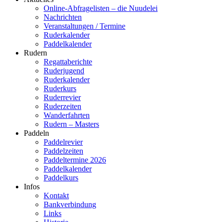
Online-Abfragelisten – die Nuudelei
Nachrichten
Veranstaltungen / Termine
Ruderkalender
Paddelkalender
Rudern
Regattaberichte
Ruderjugend
Ruderkalender
Ruderkurs
Ruderrevier
Ruderzeiten
Wanderfahrten
Rudern – Masters
Paddeln
Paddelrevier
Paddelzeiten
Paddeltermine 2026
Paddelkalender
Paddelkurs
Infos
Kontakt
Bankverbindung
Links