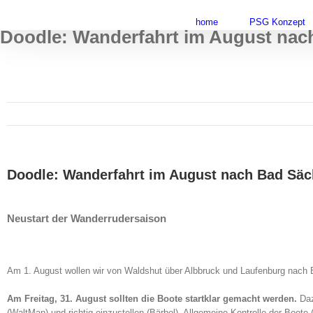
Skip
to
home
PSG Konzept
Doodle: Wanderfahrt im August nac
content
Doodle: Wanderfahrt im August nach Bad Säc
Neustart der Wanderrudersaison
Am 1. August wollen wir von Waldshut über Albbruck und Laufenburg nach 
Am Freitag, 31. August
sollten die Boote startklar gemacht werden.
Daz
(WaltMan) und richtig einzustellen (Bärbel). Allgemeine Kontrolle der Boote