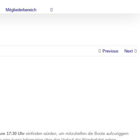
Mitgliederbereich
Previous
Next
um 17:30 Uhr
einfinden würden, um mitzuhelfen die Boote aufzuriggern
ch eine kurze Information über den Verlauf der Wanderfahrt geben