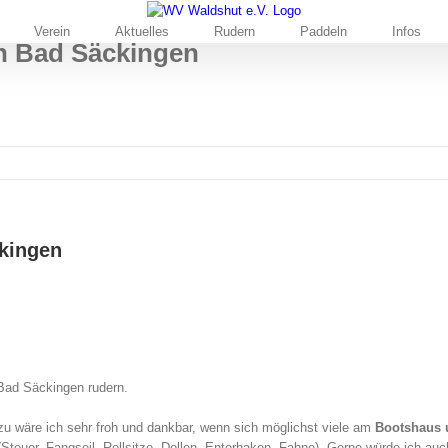
Verein
Aktuelles
Rudern
Paddeln
Infos
h Bad Säckingen
kingen
Bad Säckingen rudern.
u wäre ich sehr froh und dankbar, wenn sich möglichst viele am
Bootshaus 
 (Steuer, Fangseil, Rollsitze, Dollen, Enterhaken, Fahne). Gerne würde ich au