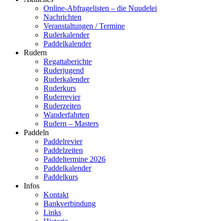
Online-Abfragelisten – die Nuudelei
Nachrichten
Veranstaltungen / Termine
Ruderkalender
Paddelkalender
Rudern
Regattaberichte
Ruderjugend
Ruderkalender
Ruderkurs
Ruderrevier
Ruderzeiten
Wanderfahrten
Rudern – Masters
Paddeln
Paddelrevier
Paddelzeiten
Paddeltermine 2026
Paddelkalender
Paddelkurs
Infos
Kontakt
Bankverbindung
Links