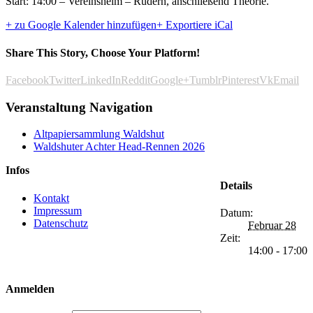
Start: 14:00 – Vereinsheim – Rudern, anschließend Theorie.
+ zu Google Kalender hinzufügen
+ Exportiere iCal
Share This Story, Choose Your Platform!
Facebook
Twitter
LinkedIn
Reddit
Google+
Tumblr
Pinterest
Vk
Email
Veranstaltung Navigation
Altpapiersammlung Waldshut
Waldshuter Achter Head-Rennen 2026
Infos
Details
Kontakt
Impressum
Datum:
Datenschutz
Februar 28
Zeit:
14:00 - 17:00
Anmelden