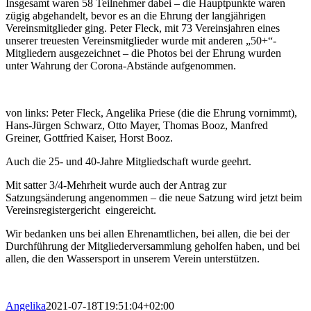
Insgesamt waren 58 Teilnehmer dabei – die Hauptpunkte waren
zügig abgehandelt, bevor es an die Ehrung der langjährigen
Vereinsmitglieder ging. Peter Fleck, mit 73 Vereinsjahren eines
unserer treuesten Vereinsmitglieder wurde mit anderen „50+“-
Mitgliedern ausgezeichnet – die Photos bei der Ehrung wurden
unter Wahrung der Corona-Abstände aufgenommen.
von links: Peter Fleck, Angelika Priese (die die Ehrung vornimmt),
Hans-Jürgen Schwarz, Otto Mayer, Thomas Booz, Manfred
Greiner, Gottfried Kaiser, Horst Booz.
Auch die 25- und 40-Jahre Mitgliedschaft wurde geehrt.
Mit satter 3/4-Mehrheit wurde auch der Antrag zur
Satzungsänderung angenommen – die neue Satzung wird jetzt beim
Vereinsregistergericht eingereicht.
Wir bedanken uns bei allen Ehrenamtlichen, bei allen, die bei der
Durchführung der Mitgliederversammlung geholfen haben, und bei
allen, die den Wassersport in unserem Verein unterstützen.
Angelika
2021-07-18T19:51:04+02:00