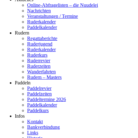
Online-Abfragelisten – die Nuudelei
Nachrichten
Veranstaltungen / Termine
Ruderkalender
Paddelkalender
Rudern
Regattaberichte
Ruderjugend
Ruderkalender
Ruderkurs
Ruderrevier
Ruderzeiten
Wanderfahrten
Rudern – Masters
Paddeln
Paddelrevier
Paddelzeiten
Paddeltermine 2026
Paddelkalender
Paddelkurs
Infos
Kontakt
Bankverbindung
Links