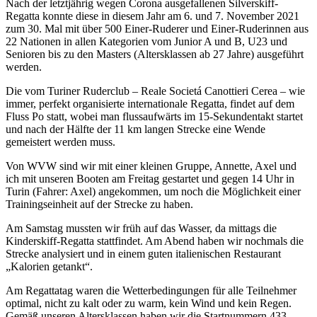
Nach der letztjährig wegen Corona ausgefallenen Silverskiff-
Regatta konnte diese in diesem Jahr am 6. und 7. November 2021
zum 30. Mal mit über 500 Einer-Ruderer und Einer-Ruderinnen aus
22 Nationen in allen Kategorien vom Junior A und B, U23 und
Senioren bis zu den Masters (Altersklassen ab 27 Jahre) ausgeführt
werden.
Die vom Turiner Ruderclub – Reale Societá Canottieri Cerea – wie
immer, perfekt organisierte internationale Regatta, findet auf dem
Fluss Po statt, wobei man flussaufwärts im 15-Sekundentakt startet
und nach der Hälfte der 11 km langen Strecke eine Wende
gemeistert werden muss.
Von WVW sind wir mit einer kleinen Gruppe, Annette, Axel und
ich mit unseren Booten am Freitag gestartet und gegen 14 Uhr in
Turin (Fahrer: Axel) angekommen, um noch die Möglichkeit einer
Trainingseinheit auf der Strecke zu haben.
Am Samstag mussten wir früh auf das Wasser, da mittags die
Kinderskiff-Regatta stattfindet. Am Abend haben wir nochmals die
Strecke analysiert und in einem guten italienischen Restaurant
„Kalorien getankt“.
Am Regattatag waren die Wetterbedingungen für alle Teilnehmer
optimal, nicht zu kalt oder zu warm, kein Wind und kein Regen.
Gemäß unseren Altersklassen haben wir die Startnummern 433