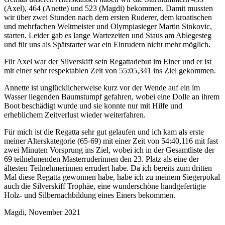
(Axel), 464 (Anette) und 523 (Magdi) bekommen. Damit mussten
wir über zwei Stunden nach dem ersten Ruderer, dem kroatischen
und mehrfachen Weltmeister und Olympiasieger Martin Sinkovic,
starten. Leider gab es lange Wartezeiten und Staus am Ablegesteg
und für uns als Spätstarter war ein Einrudern nicht mehr möglich.
Für Axel war der Silverskiff sein Regattadebut im Einer und er ist
mit einer sehr respektablen Zeit von 55:05,341 ins Ziel gekommen.
Annette ist unglücklicherweise kurz vor der Wende auf ein im
Wasser liegenden Baumstumpf gefahren, wobei eine Dolle an ihrem
Boot beschädigt wurde und sie konnte nur mit Hilfe und
erheblichem Zeitverlust wieder weiterfahren.
Für mich ist die Regatta sehr gut gelaufen und ich kam als erste
meiner Alterskategorie (65-69) mit einer Zeit von 54:40,116 mit fast
zwei Minuten Vorsprung ins Ziel, wobei ich in der Gesamtliste der
69 teilnehmenden Masterruderinnen den 23. Platz als eine der
ältesten Teilnehmerinnen errudert habe. Da ich bereits zum dritten
Mal diese Regatta gewonnen habe, habe ich zu meinem Siegerpokal
auch die Silverskiff Trophäe, eine wunderschöne handgefertigte
Holz- und Silbernachbildung eines Einers bekommen.
Magdi, November 2021