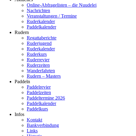
Online-Abfragelisten – die Nuudelei
Nachrichten
Veranstaltungen / Termine
Ruderkalender
Paddelkalender
Rudern
Regattaberichte
Ruderjugend
Ruderkalender
Ruderkurs
Ruderrevier
Ruderzeiten
Wanderfahrten
Rudern – Masters
Paddeln
Paddelrevier
Paddelzeiten
Paddeltermine 2026
Paddelkalender
Paddelkurs
Infos
Kontakt
Bankverbindung
Links