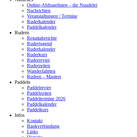
Online-Abfragelisten – die Nuudelei
Nachrichten
Veranstaltungen / Termine
Ruderkalender
Paddelkalender
Rudern
Regattaberichte
Ruderjugend
Ruderkalender
Ruderkurs
Ruderrevier
Ruderzeiten
Wanderfahrten
Rudern – Masters
Paddeln
Paddelrevier
Paddelzeiten
Paddeltermine 2026
Paddelkalender
Paddelkurs
Infos
Kontakt
Bankverbindung
Links