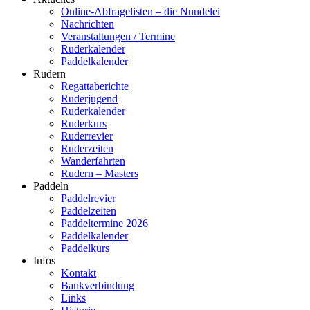
Online-Abfragelisten – die Nuudelei
Nachrichten
Veranstaltungen / Termine
Ruderkalender
Paddelkalender
Rudern
Regattaberichte
Ruderjugend
Ruderkalender
Ruderkurs
Ruderrevier
Ruderzeiten
Wanderfahrten
Rudern – Masters
Paddeln
Paddelrevier
Paddelzeiten
Paddeltermine 2026
Paddelkalender
Paddelkurs
Infos
Kontakt
Bankverbindung
Links