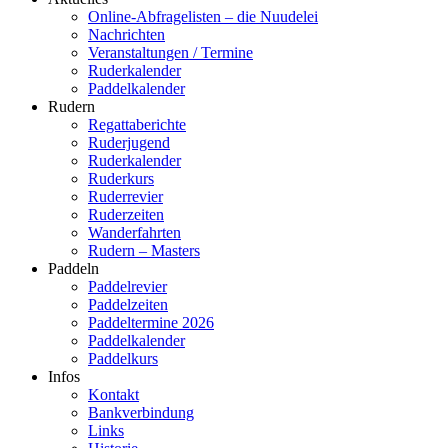
Online-Abfragelisten – die Nuudelei
Nachrichten
Veranstaltungen / Termine
Ruderkalender
Paddelkalender
Rudern
Regattaberichte
Ruderjugend
Ruderkalender
Ruderkurs
Ruderrevier
Ruderzeiten
Wanderfahrten
Rudern – Masters
Paddeln
Paddelrevier
Paddelzeiten
Paddeltermine 2026
Paddelkalender
Paddelkurs
Infos
Kontakt
Bankverbindung
Links