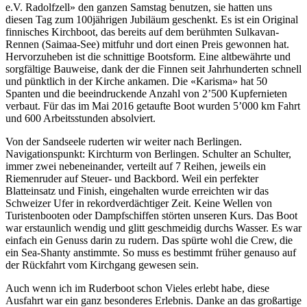
e.V. Radolfzell» den ganzen Samstag benutzen, sie hatten uns
diesen Tag zum 100jährigen Jubiläum geschenkt. Es ist ein Original
finnisches Kirchboot, das bereits auf dem berühmten Sulkavan-
Rennen (Saimaa-See) mitfuhr und dort einen Preis gewonnen hat.
Hervorzuheben ist die schnittige Bootsform. Eine altbewährte und
sorgfältige Bauweise, dank der die Finnen seit Jahrhunderten schnell
und pünktlich in der Kirche ankamen. Die «Karisma» hat 50
Spanten und die beeindruckende Anzahl von 2’500 Kupfernieten
verbaut. Für das im Mai 2016 getaufte Boot wurden 5’000 km Fahrt
und 600 Arbeitsstunden absolviert.
Von der Sandseele ruderten wir weiter nach Berlingen.
Navigationspunkt: Kirchturm von Berlingen. Schulter an Schulter,
immer zwei nebeneinander, verteilt auf 7 Reihen, jeweils ein
Riemenruder auf Steuer- und Backbord. Weil ein perfekter
Blatteinsatz und Finish, eingehalten wurde erreichten wir das
Schweizer Ufer in rekordverdächtiger Zeit. Keine Wellen von
Turistenbooten oder Dampfschiffen störten unseren Kurs. Das Boot
war erstaunlich wendig und glitt geschmeidig durchs Wasser. Es war
einfach ein Genuss darin zu rudern. Das spürte wohl die Crew, die
ein Sea-Shanty anstimmte. So muss es bestimmt früher genauso auf
der Rückfahrt vom Kirchgang gewesen sein.
Auch wenn ich im Ruderboot schon Vieles erlebt habe, diese
Ausfahrt war ein ganz besonderes Erlebnis. Danke an das großartige