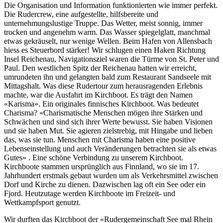
Die Organisation und Information funktionierten wie immer perfekt.
Die Rudercrew, eine aufgestellte, hilfsbereite und
unternehmungslustige Truppe. Das Wetter, meist sonnig, immer
trocken und angenehm warm. Das Wasser spiegelglatt, manchmal
etwas gekräuselt, nur wenige Wellen. Beim Hafen von Allensbach
hiess es Steuerbord stärker! Wir schlugen einen Haken Richtung
Insel Reichenau, Navigationsziel waren die Türme von St. Peter und
Paul. Den westlichen Spitz der Reichenau hatten wir erreicht,
umrundeten ihn und gelangten bald zum Restaurant Sandseele mit
Mittagshalt. Was diese Rudertour zum herausragenden Erlebnis
machte, war die Ausfahrt im Kirchboot. Es trägt den Namen
«Karisma». Ein originales finnisches Kirchboot. Was bedeutet
Charisma? «Charismatische Menschen mögen ihre Stärken und
Schwächen und sind sich ihrer Werte bewusst. Sie haben Visionen
und sie haben Mut. Sie agieren zielstrebig, mit Hingabe und lieben
das, was sie tun. Menschen mit Charisma haben eine positive
Lebenseinstellung und auch Veränderungen betrachten sie als etwas
Gutes» . Eine schöne Verbindung zu unserem Kirchboot.
Kirchboote stammen ursprünglich aus Finnland, wo sie im 17.
Jahrhundert erstmals gebaut wurden um als Verkehrsmittel zwischen
Dorf und Kirche zu dienen. Dazwischen lag oft ein See oder ein
Fjord. Heutzutage werden Kirchboote im Freizeit- und
Wettkampfsport genutzt.
Wir durften das Kirchboot der «Rudergemeinschaft See mal Rhein