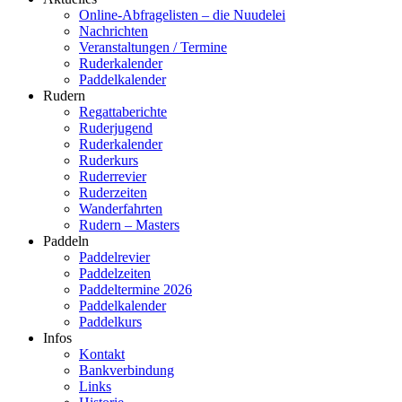
Online-Abfragelisten – die Nuudelei
Nachrichten
Veranstaltungen / Termine
Ruderkalender
Paddelkalender
Rudern
Regattaberichte
Ruderjugend
Ruderkalender
Ruderkurs
Ruderrevier
Ruderzeiten
Wanderfahrten
Rudern – Masters
Paddeln
Paddelrevier
Paddelzeiten
Paddeltermine 2026
Paddelkalender
Paddelkurs
Infos
Kontakt
Bankverbindung
Links