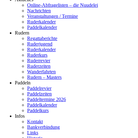
Online-Abfragelisten – die Nuudelei
Nachrichten
Veranstaltungen / Termine
Ruderkalender
Paddelkalender
Rudern
Regattaberichte
Ruderjugend
Ruderkalender
Ruderkurs
Ruderrevier
Ruderzeiten
Wanderfahrten
Rudern – Masters
Paddeln
Paddelrevier
Paddelzeiten
Paddeltermine 2026
Paddelkalender
Paddelkurs
Infos
Kontakt
Bankverbindung
Links