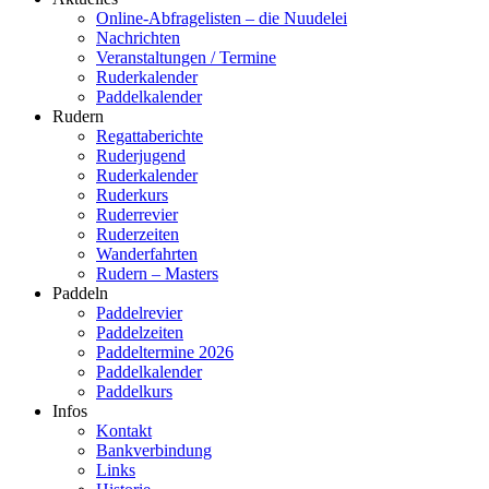
Online-Abfragelisten – die Nuudelei
Nachrichten
Veranstaltungen / Termine
Ruderkalender
Paddelkalender
Rudern
Regattaberichte
Ruderjugend
Ruderkalender
Ruderkurs
Ruderrevier
Ruderzeiten
Wanderfahrten
Rudern – Masters
Paddeln
Paddelrevier
Paddelzeiten
Paddeltermine 2026
Paddelkalender
Paddelkurs
Infos
Kontakt
Bankverbindung
Links