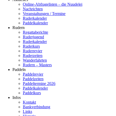
Online-Abfragelisten – die Nuudelei
Nachrichten
Veranstaltungen / Termine
Ruderkalender
Paddelkalender
Rudern
Regattaberichte
Ruderjugend
Ruderkalender
Ruderkurs
Ruderrevier
Ruderzeiten
Wanderfahrten
Rudern – Masters
Paddeln
Paddelrevier
Paddelzeiten
Paddeltermine 2026
Paddelkalender
Paddelkurs
Infos
Kontakt
Bankverbindung
Links