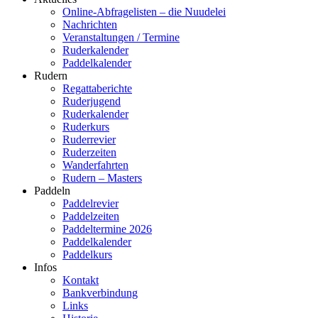
Online-Abfragelisten – die Nuudelei
Nachrichten
Veranstaltungen / Termine
Ruderkalender
Paddelkalender
Rudern
Regattaberichte
Ruderjugend
Ruderkalender
Ruderkurs
Ruderrevier
Ruderzeiten
Wanderfahrten
Rudern – Masters
Paddeln
Paddelrevier
Paddelzeiten
Paddeltermine 2026
Paddelkalender
Paddelkurs
Infos
Kontakt
Bankverbindung
Links