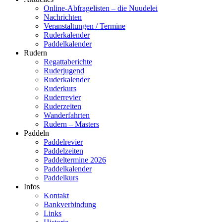
Online-Abfragelisten – die Nuudelei
Nachrichten
Veranstaltungen / Termine
Ruderkalender
Paddelkalender
Rudern
Regattaberichte
Ruderjugend
Ruderkalender
Ruderkurs
Ruderrevier
Ruderzeiten
Wanderfahrten
Rudern – Masters
Paddeln
Paddelrevier
Paddelzeiten
Paddeltermine 2026
Paddelkalender
Paddelkurs
Infos
Kontakt
Bankverbindung
Links