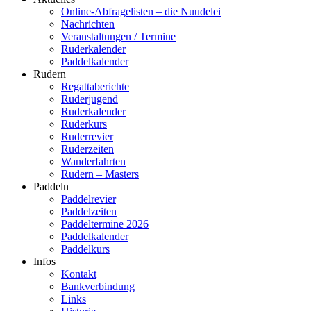
Online-Abfragelisten – die Nuudelei
Nachrichten
Veranstaltungen / Termine
Ruderkalender
Paddelkalender
Rudern
Regattaberichte
Ruderjugend
Ruderkalender
Ruderkurs
Ruderrevier
Ruderzeiten
Wanderfahrten
Rudern – Masters
Paddeln
Paddelrevier
Paddelzeiten
Paddeltermine 2026
Paddelkalender
Paddelkurs
Infos
Kontakt
Bankverbindung
Links