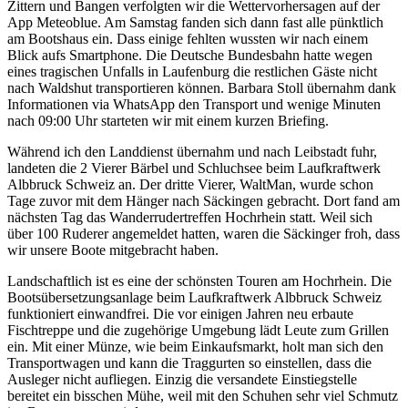
Zittern und Bangen verfolgten wir die Wettervorhersagen auf der
App Meteoblue. Am Samstag fanden sich dann fast alle pünktlich
am Bootshaus ein. Dass einige fehlten wussten wir nach einem
Blick aufs Smartphone. Die Deutsche Bundesbahn hatte wegen
eines tragischen Unfalls in Laufenburg die restlichen Gäste nicht
nach Waldshut transportieren können. Barbara Stoll übernahm dank
Informationen via WhatsApp den Transport und wenige Minuten
nach 09:00 Uhr starteten wir mit einem kurzen Briefing.
Während ich den Landdienst übernahm und nach Leibstadt fuhr,
landeten die 2 Vierer Bärbel und Schluchsee beim Laufkraftwerk
Albbruck
Schweiz an. Der dritte Vierer, WaltMan, wurde schon
Tage zuvor mit dem Hänger nach Säckingen gebracht. Dort fand am
nächsten Tag das Wanderrudertreffen Hochrhein statt. Weil sich
über 100 Ruderer angemeldet hatten, waren die Säckinger froh, dass
wir unsere Boote mitgebracht haben.
Landschaftlich ist es eine der schönsten Touren am Hochrhein. Die
Bootsübersetzungsanlage beim Laufkraftwerk Albbruck Schweiz
funktioniert einwandfrei. Die vor einigen Jahren neu erbaute
Fischtreppe und die zugehörige Umgebung lädt Leute zum Grillen
ein. Mit einer Münze, wie beim Einkaufsmarkt, holt man sich den
Transportwagen und kann die Traggurten so einstellen, dass die
Ausleger nicht aufliegen. Einzig die versandete Einstiegstelle
bereitet ein bisschen Mühe, weil mit den Schuhen sehr viel Schmutz