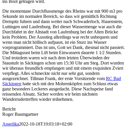
ins Boot getragen wird.
Die momentane Durchflussmenge des Rheins war mit 900 m3 pro
Sekunde im normalen Bereich, so dass wir gemütlich Richtung
Dreispitz fuhren und dann weiter nach Schwaderloch, Hauenstein,
Luttingen und Laufenburg. Bei dieser Wassermenge war auch die
Durchfahrt in der Altstadt von Laufenburg bei der Alten Brücke
kein Problem. Der Ausstieg allerdings war recht unbequem und
wenn man nicht höllisch aufpasst, ist ein Sturz ins Wasser
vorprogrammiert. Das ist uns, Gott sei Dank, diesmal nicht passiert.
Die Mittagsrast beim Lift beim Einwassern dauerte 1 1⁄2 Stunden.
Und trotzdem waren wir nach dem letzten Überwinden der
Staustufe in Säckingen schon um 15:30 Uhr am Steg. Dort wurden
wir überaus freundlich empfangen und mit einem exquisiten Zvieri
verpflegt. Alles schmeckte nicht nur sehr gut, sondern
ausgezeichnet. Tillman Frank, der erste Vorsitzende vom
RC Bad
Säckingen
hatte sich mit den Mohrenköpfen zum Schluss etwas
ganz besonders Leckeres ausgedacht. Diese Nachspeise fand
reissenden Absatz. Sicher werden wir beim nächsten
Wanderrudertreffen wieder teilnehmen.
Bericht
Roger Baumgartner
Angelika
2022-10-18T19:03:18+02:00