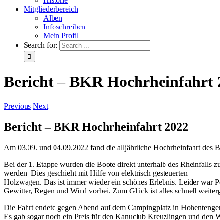
Historie
Mitgliederbereich
Alben
Infoschreiben
Mein Profil
Search for:
Bericht – BKR Hochrheinfahrt 
Previous
Next
Bericht – BKR Hochrheinfahrt 2022
Am 03.09. und 04.09.2022 fand die alljährliche Hochrheinfahrt des 
Bei der 1. Etappe wurden die Boote direkt unterhalb des Rheinfalls
werden. Dies geschieht mit Hilfe von elektrisch gesteuerten
Holzwagen. Das ist immer wieder ein schönes Erlebnis. Leider war P
Gewitter, Regen und Wind vorbei. Zum Glück ist alles schnell weiterg
Die Fahrt endete gegen Abend auf dem Campingplatz in Hohentengen-
Es gab sogar noch ein Preis für den Kanuclub Kreuzlingen und den Wa