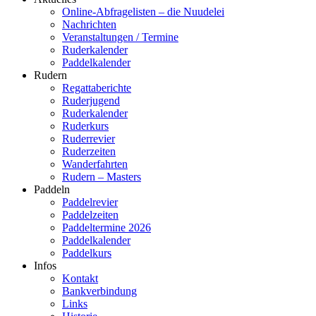
Online-Abfragelisten – die Nuudelei
Nachrichten
Veranstaltungen / Termine
Ruderkalender
Paddelkalender
Rudern
Regattaberichte
Ruderjugend
Ruderkalender
Ruderkurs
Ruderrevier
Ruderzeiten
Wanderfahrten
Rudern – Masters
Paddeln
Paddelrevier
Paddelzeiten
Paddeltermine 2026
Paddelkalender
Paddelkurs
Infos
Kontakt
Bankverbindung
Links