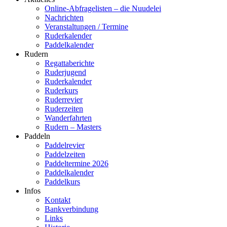
Online-Abfragelisten – die Nuudelei
Nachrichten
Veranstaltungen / Termine
Ruderkalender
Paddelkalender
Rudern
Regattaberichte
Ruderjugend
Ruderkalender
Ruderkurs
Ruderrevier
Ruderzeiten
Wanderfahrten
Rudern – Masters
Paddeln
Paddelrevier
Paddelzeiten
Paddeltermine 2026
Paddelkalender
Paddelkurs
Infos
Kontakt
Bankverbindung
Links