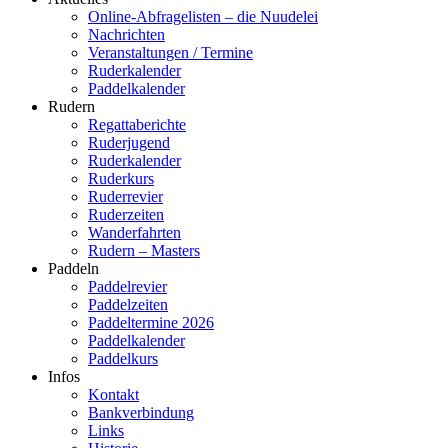
Online-Abfragelisten – die Nuudelei
Nachrichten
Veranstaltungen / Termine
Ruderkalender
Paddelkalender
Rudern
Regattaberichte
Ruderjugend
Ruderkalender
Ruderkurs
Ruderrevier
Ruderzeiten
Wanderfahrten
Rudern – Masters
Paddeln
Paddelrevier
Paddelzeiten
Paddeltermine 2026
Paddelkalender
Paddelkurs
Infos
Kontakt
Bankverbindung
Links